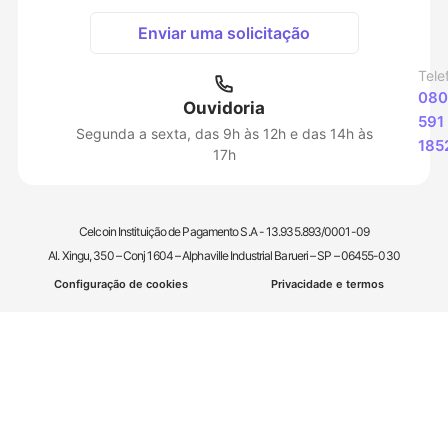
Enviar uma solicitação
Tele
080
Ouvidoria
591
Segunda a sexta, das 9h às 12h e das 14h às
185
17h
Celcoin Instituição de Pagamento S.A - 13.935.893/0001-09
Al. Xingu, 350 – Conj 1604 – Alphaville Industrial Barueri – SP – 06455-030
Configuração de cookies
Privacidade e termos