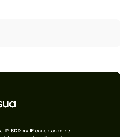
sua
ça
IP, SCD ou IF
conectando-se