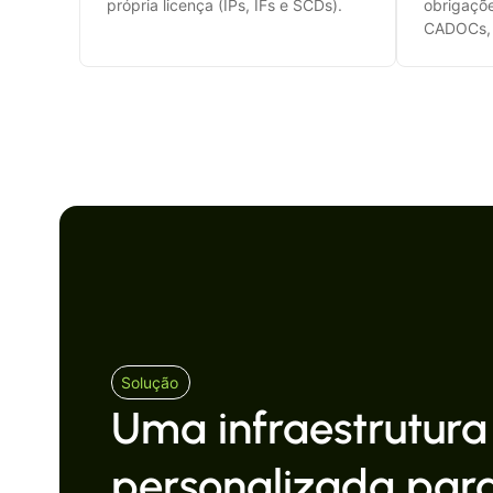
própria licença (IPs, IFs e SCDs).
obrigaçõe
CADOCs, 
Solução
Uma infraestrutura
personalizada par