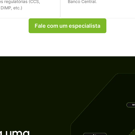
s regulatórias (CCS,
Banco Central.
DIMP, etc.)
Fale com um especialista
a uma