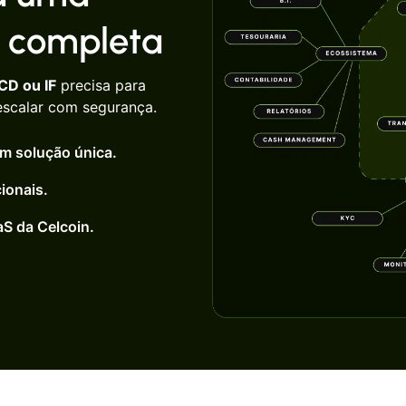
 completa
SCD ou IF
precisa para
scalar com segurança.
om solução única.
ionais.
S da Celcoin.