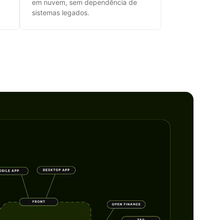
em nuvem, sem dependência de
sistemas legados.