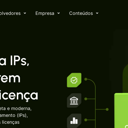
olvedores
Empresa
Conteúdos
 IPs,
arem
licença
eta e moderna,
amento (IPs),
 licenças