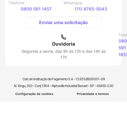
Telefone
Whatsapp
0800 591 1457
(11) 4765-5043
Enviar uma solicitação
Tele
080
Ouvidoria
591
Segunda a sexta, das 9h às 12h e das 14h às
185
17h
Celcoin Instituição de Pagamento S.A - 13.935.893/0001-09
Al. Xingu, 350 – Conj 1604 – Alphaville Industrial Barueri – SP – 06455-030
Configuração de cookies
Privacidade e termos