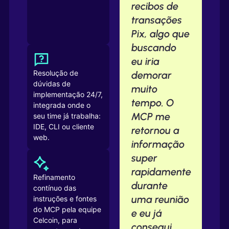
recibos de
transações
Pix, algo que
buscando
eu iria
Resolução de
demorar
dúvidas de
muito
implementação 24/7,
tempo. O
integrada onde o
MCP me
seu time já trabalha:
IDE, CLI ou cliente
retornou a
web.
informação
super
rapidamente
Refinamento
durante
contínuo das
uma reunião
instruções e fontes
do MCP pela equipe
e eu já
Celcoin, para
consegui