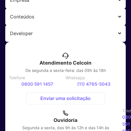
Empresa
Conteúdos
Developer
Atendimento Celcoin
De segunda a sexta-feira: das 09h às 18h
Telefone
Whatsapp
0800 591 1457
(11) 4765-5043
Enviar uma solicitação
Tele
080
Ouvidoria
591
Segunda a sexta, das 9h às 12h e das 14h às