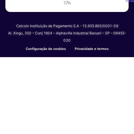
185
17h
Celcoin Instituição de Pagamento S.A - 13.935.893/0001-09
Al. Xingu, 350 – Conj 1604 – Alphaville Industrial Barueri – SP – 06455-
030
Configuração de cookies
Privacidade e termos