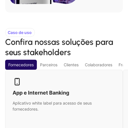
Caso de uso
Confira nossas soluções para
seus stakeholders
Fornecedores
Parceiros
Clientes
Colaboradores
Fran
App e Internet Banking
Aplicativo white label para acesso de seus
fornecedores.