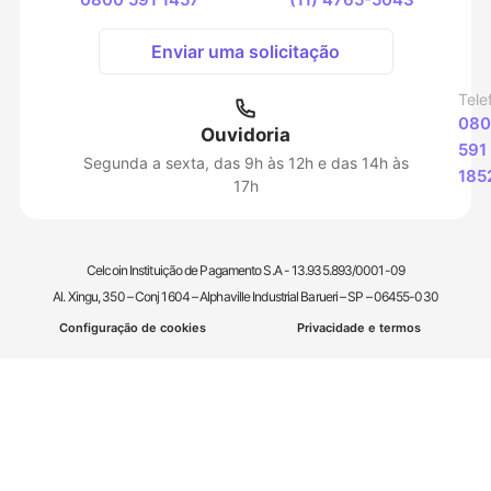
Enviar uma solicitação
Tele
080
Ouvidoria
591
Segunda a sexta, das 9h às 12h e das 14h às
185
17h
Celcoin Instituição de Pagamento S.A - 13.935.893/0001-09
Al. Xingu, 350 – Conj 1604 – Alphaville Industrial Barueri – SP – 06455-030
Configuração de cookies
Privacidade e termos