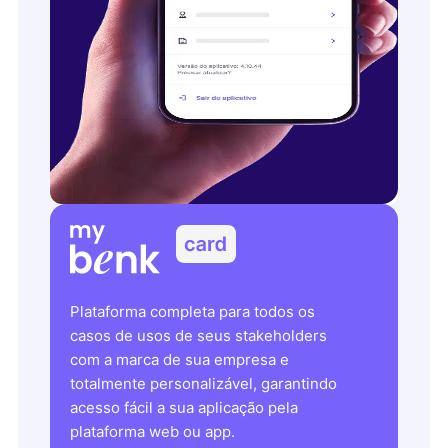
Plataforma completa para todos os
casos de usos de seus stakeholders
com a marca de sua empresa e
totalmente personalizável, garantindo
acesso fácil a sua aplicação pela
plataforma web ou app.