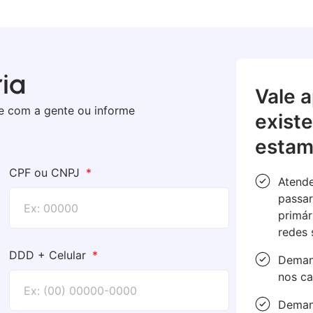
ria
Vale 
le com a gente ou informe
exist
estam
CPF ou CNPJ
Atende
passar
primár
redes 
DDD + Celular
Demand
nos ca
Demand