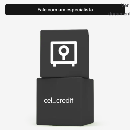
Ver
Fale com um especialista
documen