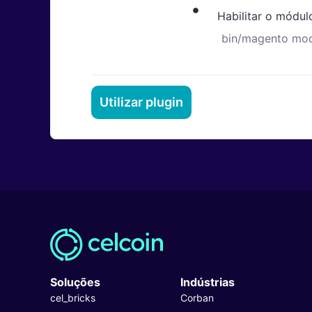
Habilitar o módul
bin/magento mod
Utilizar plugin
Soluções
Indústrias
cel_bricks
Corban