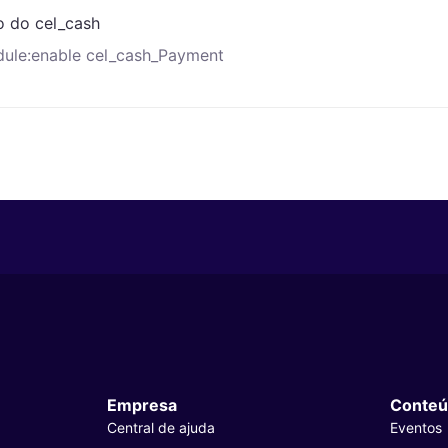
o do cel_cash
ule:enable cel_cash_Payment
Empresa
Conteú
Central de ajuda
Eventos