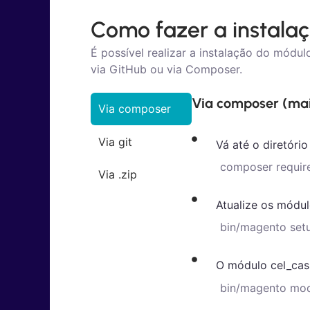
Como fazer a instala
É possível realizar a instalação do módu
via GitHub ou via Composer.
Via composer (mai
Via composer
Via git
Vá até o diretóri
composer requir
Via .zip
Atualize os módu
bin/magento set
O módulo cel_cas
bin/magento mod