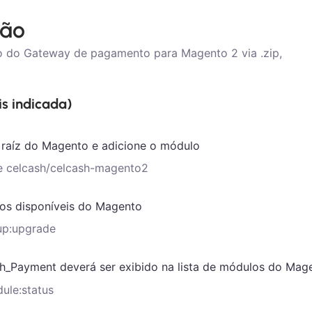
ção
lo do Gateway de pagamento para Magento 2 via .zip,
s indicada)
o raíz do Magento e adicione o módulo
e celcash/celcash-magento2
los disponíveis do Magento
up:upgrade
h_Payment deverá ser exibido na lista de módulos do Mag
ule:status