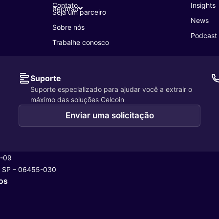
Contato
Insights
Recurso
Seja um parceiro
News
Sobre nós
Podcast
Trabalhe conosco
Suporte
Suporte especializado para ajudar você a extrair o
máximo das soluções Celcoin
Enviar uma solicitação
1-09
i – SP – 06455-030
os