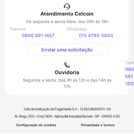
Atendimento Celcoin
De segunda a sexta-feira: das 09h às 18h
Telefone
Whatsapp
0800 591 1457
(11) 4765-5043
Enviar uma solicitação
Tele
080
Ouvidoria
591
Segunda a sexta, das 9h às 12h e das 14h às
185
17h
Celcoin Instituição de Pagamento S.A - 13.935.893/0001-09
Al. Xingu, 350 – Conj 1604 – Alphaville Industrial Barueri – SP – 06455-030
Configuração de cookies
Privacidade e termos