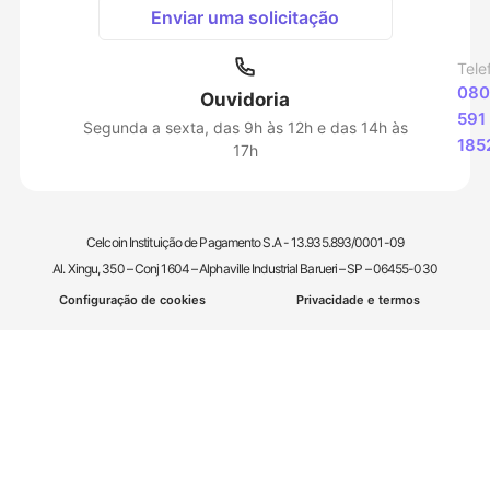
Enviar uma solicitação
Tele
080
Ouvidoria
591
Segunda a sexta, das 9h às 12h e das 14h às
185
17h
Celcoin Instituição de Pagamento S.A - 13.935.893/0001-09
Al. Xingu, 350 – Conj 1604 – Alphaville Industrial Barueri – SP – 06455-030
Configuração de cookies
Privacidade e termos