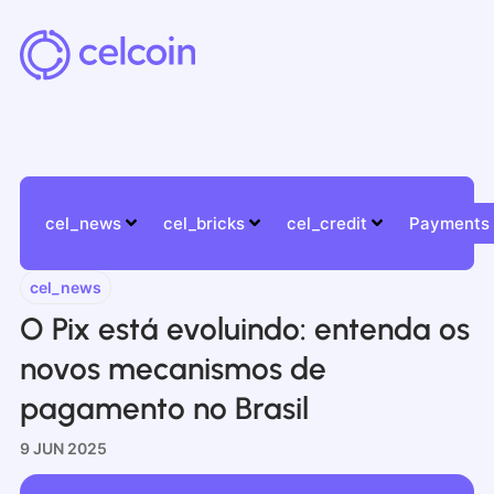
cel_news
cel_bricks
cel_credit
Payments
cel_news
O Pix está evoluindo: entenda os
novos mecanismos de
pagamento no Brasil
9 JUN 2025