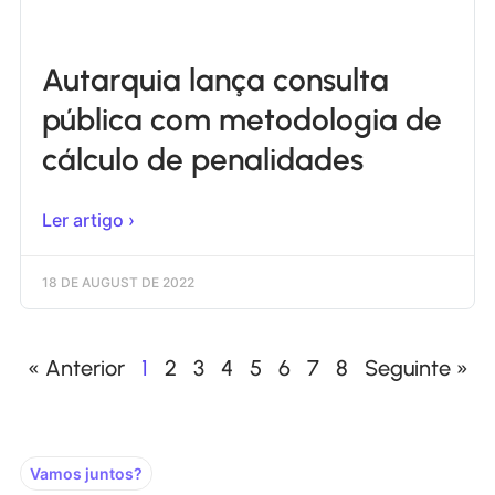
Autarquia lança consulta
pública com metodologia de
cálculo de penalidades
Ler artigo ›
18 DE AUGUST DE 2022
« Anterior
1
2
3
4
5
6
7
8
Seguinte »
Vamos juntos?