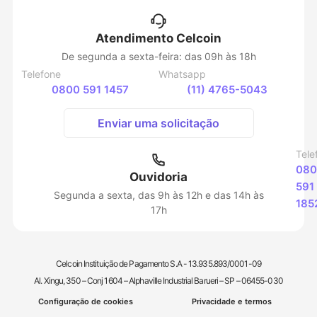
Atendimento Celcoin
De segunda a sexta-feira: das 09h às 18h
Telefone
Whatsapp
0800 591 1457
(11) 4765-5043
Enviar uma solicitação
Tele
080
Ouvidoria
591
Segunda a sexta, das 9h às 12h e das 14h às
185
17h
Celcoin Instituição de Pagamento S.A - 13.935.893/0001-09
Al. Xingu, 350 – Conj 1604 – Alphaville Industrial Barueri – SP – 06455-030
Configuração de cookies
Privacidade e termos