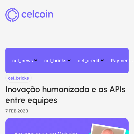
cel_news
cel_bricks
cel_credit
Payments
cel_bricks
Inovação humanizada e as APIs
entre equipes
7 FEB 2023