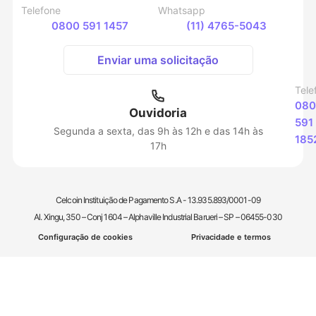
Telefone
Whatsapp
0800 591 1457
(11) 4765-5043
Enviar uma solicitação
Tele
080
Ouvidoria
591
Segunda a sexta, das 9h às 12h e das 14h às
185
17h
Celcoin Instituição de Pagamento S.A - 13.935.893/0001-09
Al. Xingu, 350 – Conj 1604 – Alphaville Industrial Barueri – SP – 06455-030
Configuração de cookies
Privacidade e termos