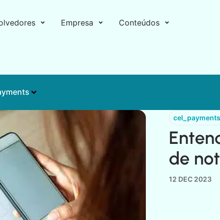
olvedores
Empresa
Conteúdos
ayments
cel_payment
Enten
de not
12 DEC 2023