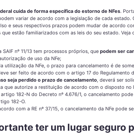
deral cuida de forma específica do estorno de NFes
. Port
odem variar de acordo com a legislação de cada estado.
so e seus respectivos prazos podem mudar de acordo com
s que estão familiarizados com as leis do seu estado. Vej
ia SAIF nº 11/13 tem processos próprios, que
podem ser can
utorização de uso da NFe;
da utilização da NFe, o prazo para cancelamento é de som
deve ser feito de acordo com o artigo 17 do Regulamento 
aso seja perdido o prazo de cancelamento
, deverá ser sol
ia que autorize a restituição de acordo com o disposto no 
artigo 182-N do Decreto nº 4.676/1, o cancelamento pode 
tigo 182-O.
 acordo com a RE nº 37/15, o cancelamento da NFe pode se
ortante ter um lugar seguro 