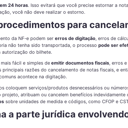
 em 24 horas
. Isso evitará que você precise estornar a not
lação, você não deve realizar o estorno.
 procedimentos para cancel
mento da NF-e podem ser
erros de digitação
, erros de cálc
oria não tenha sido transportada, o processo
pode ser efe
 autorização do bilhete.
ais fácil e simples de
emitir documentos fiscais
, erros 
s principais razões do cancelamento de notas fiscais, e ent
 comuns acontece na digitação.
ios coloquem serviços/produtos desnecessários ou números
o projeto, atribuam ou cancelem benefícios indevidamente 
os
sobre unidades de medida e códigos, como CFOP e CST,
 a parte jurídica envolvendo