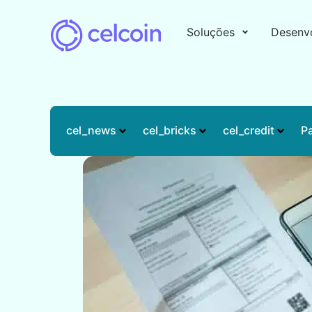
Soluções
Desenv
cel_news
cel_bricks
cel_credit
P