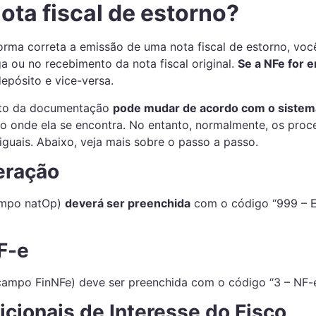
ota fiscal de estorno?
orma correta a emissão de uma nota fiscal de estorno, você 
a ou no recebimento da nota fiscal original.
Se a NFe for 
epósito e vice-versa.
nto da documentação
pode mudar de acordo com o sistem
o onde ela se encontra. No entanto, normalmente, os proc
uais. Abaixo, veja mais sobre o passo a passo.
eração
ampo natOp)
deverá ser preenchida
com o código “999 – E
F-e
 (campo FinNFe) deve ser preenchida com o código “3 – NF-e
cionais de Interesse do Fisco