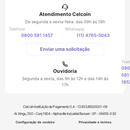
Atendimento Celcoin
De segunda a sexta-feira: das 09h às 18h
Telefone
Whatsapp
0800 591 1457
(11) 4765-5043
Enviar uma solicitação
Tele
080
Ouvidoria
591
Segunda a sexta, das 9h às 12h e das 14h às
185
17h
Celcoin Instituição de Pagamento S.A - 13.935.893/0001-09
Al. Xingu, 350 – Conj 1604 – Alphaville Industrial Barueri – SP – 06455-030
Configuração de cookies
Privacidade e termos