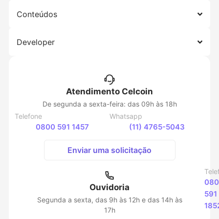
Conteúdos
Developer
Atendimento Celcoin
De segunda a sexta-feira: das 09h às 18h
Telefone
Whatsapp
0800 591 1457
(11) 4765-5043
Enviar uma solicitação
Tele
080
Ouvidoria
591
Segunda a sexta, das 9h às 12h e das 14h às
185
17h