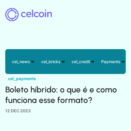
cel_news
cel_bricks
cel_credit
cel_payments
Boleto híbrido: o que é e como
funciona esse formato?
12 DEC 2023