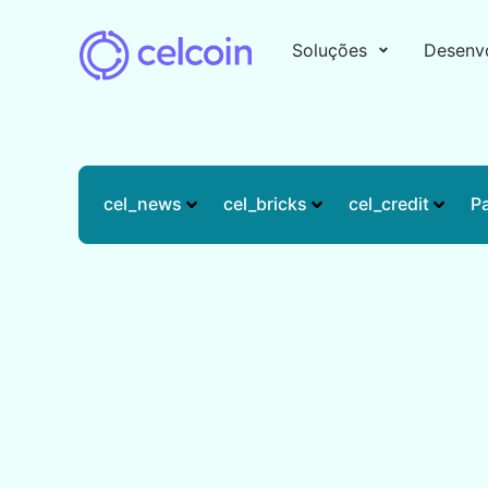
Soluções
Desenv
cel_news
cel_bricks
cel_credit
P