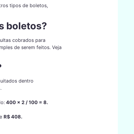
ros tipos de boletos,
s boletos?
multas cobrados para
mples de serem feitos. Veja
?
quitados dentro
o
.
lo:
400
x
2 / 100 = 8.
de
R$ 408.