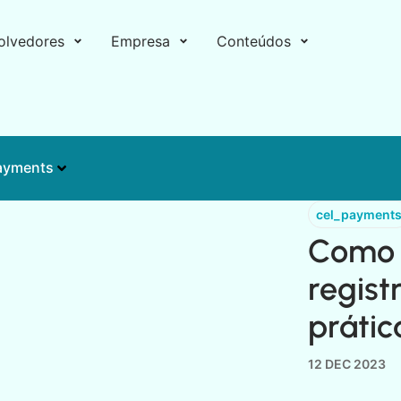
olvedores
Empresa
Conteúdos
ayments
cel_payment
Como 
regist
prátic
12 DEC 2023