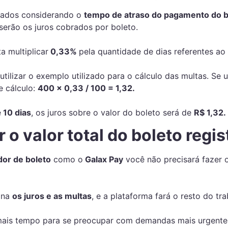
ulados considerando o
tempo de atraso do pagamento do b
serão os juros cobrados por boleto.
a multiplicar
0,33%
pela quantidade de dias referentes ao
tilizar o exemplo utilizado para o cálculo das multas. Se 
e cálculo:
400
x
0,33 / 100 = 1,32.
e
10 dias
, os juros sobre o valor do boleto será de
R$ 1,32.
 o valor total do boleto regi
dor de boleto
como o
Galax Pay
você não precisará fazer o
ina
os juros e as multas
, e a plataforma fará o resto do tra
 mais tempo para se preocupar com demandas mais urgent