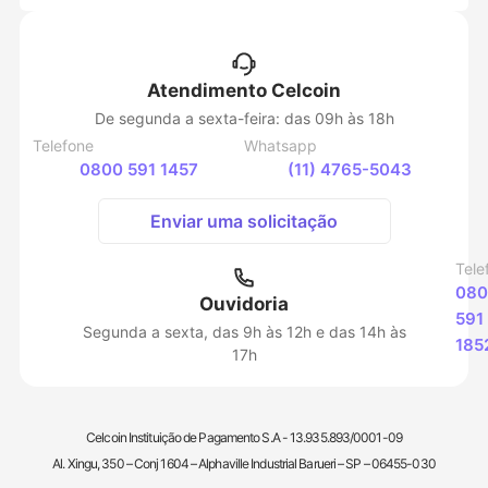
Atendimento Celcoin
De segunda a sexta-feira: das 09h às 18h
Telefone
Whatsapp
0800 591 1457
(11) 4765-5043
Enviar uma solicitação
Tele
080
Ouvidoria
591
Segunda a sexta, das 9h às 12h e das 14h às
185
17h
Celcoin Instituição de Pagamento S.A - 13.935.893/0001-09
Al. Xingu, 350 – Conj 1604 – Alphaville Industrial Barueri – SP – 06455-030