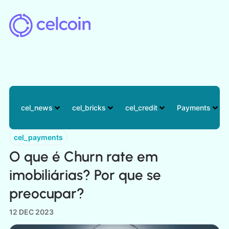
cel_news
cel_bricks
cel_credit
Payments
cel_payments
O que é Churn rate em
imobiliárias? Por que se
preocupar?
12 DEC 2023