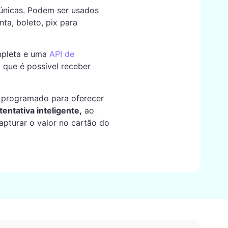
únicas. Podem ser usados
ta, boleto, pix para
mpleta e uma
API de
 que é possível receber
 programado para oferecer
tentativa inteligente,
ao
capturar o valor no cartão do