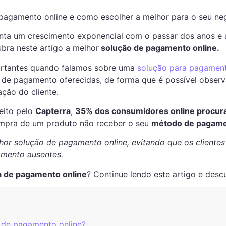
pagamento online e como escolher a melhor para o seu ne
nta um crescimento exponencial com o passar dos anos e
bra neste artigo a melhor
solução de pagamento online.
ortantes quando falamos sobre uma
solução para pagament
 de pagamento oferecidas, de forma que é possível observ
ação do cliente.
eito pelo
Capterra
,
35% dos consumidores online procu
ompra de um produto não receber o seu
método de pagamen
hor solução de pagamento online, evitando que os cliente
amento ausentes.
 de pagamento online
? Continue lendo este artigo e desc
 de pagamento online?