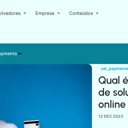
olvedores
Empresa
Conteúdos
ayments
cel_payment
Qual é
de so
onlin
12 DEC 2023