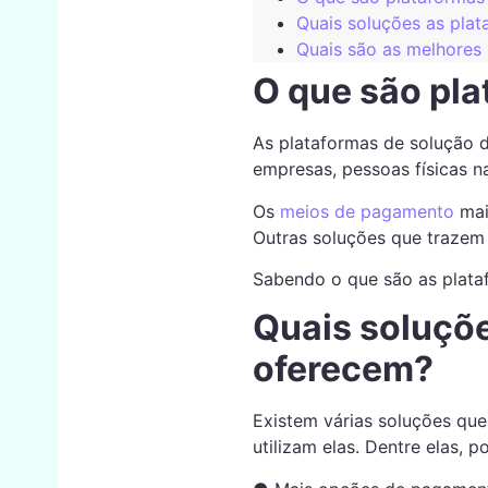
Quais soluções as pla
Quais são as melhores
O que são pl
As plataformas de solução 
empresas, pessoas físicas na
Os
meios de pagamento
mai
Outras soluções que trazem 
Sabendo o que são as plata
Quais soluçõ
oferecem?
Existem várias soluções qu
utilizam elas. Dentre elas, 