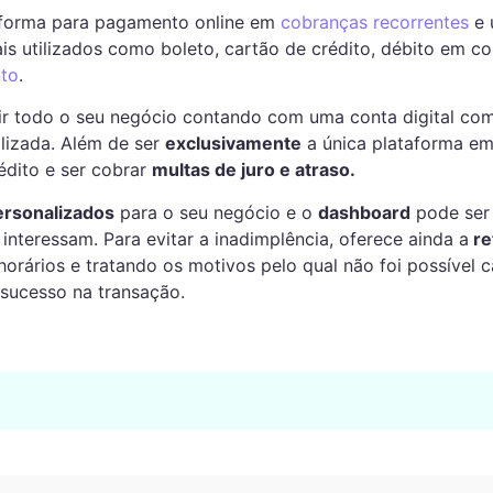
aforma para pagamento online em
cobranças recorrentes
e 
s utilizados como boleto, cartão de crédito, débito em con
nto
.
rir todo o seu negócio contando com uma conta digital co
ilizada. Além de ser
exclusivamente
a única plataforma em
dito e ser cobrar
multas de juro e atraso.
ersonalizados
para o seu negócio e o
dashboard
pode ser
interessam. Para evitar a inadimplência, oferece ainda a
re
horários e tratando os motivos pelo qual não foi possível 
 sucesso na transação.