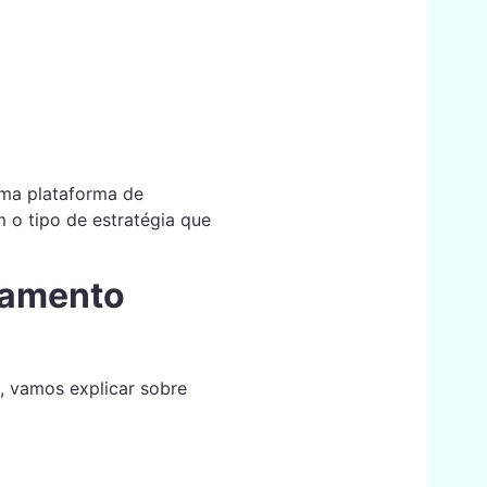
uma plataforma de
 o tipo de estratégia que
gamento
, vamos explicar sobre