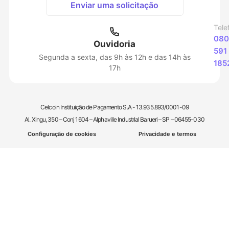
Enviar uma solicitação
Tele
080
Ouvidoria
591
Segunda a sexta, das 9h às 12h e das 14h às
185
17h
Celcoin Instituição de Pagamento S.A - 13.935.893/0001-09
Al. Xingu, 350 – Conj 1604 – Alphaville Industrial Barueri – SP – 06455-030
Configuração de cookies
Privacidade e termos