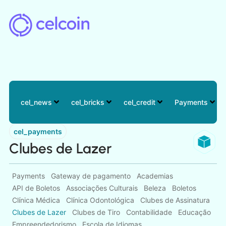
cel_news
cel_bricks
cel_credit
Payments
cel_payments
Clubes de Lazer
Payments
Gateway de pagamento
Academias
API de Boletos
Associações Culturais
Beleza
Boletos
Clínica Médica
Clínica Odontológica
Clubes de Assinatura
Clubes de Lazer
Clubes de Tiro
Contabilidade
Educação
Empreendedorismo
Escola de Idiomas