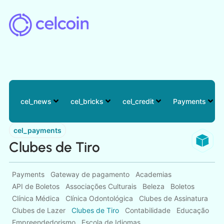
cel_news
cel_bricks
cel_credit
Payments
cel_payments
Clubes de Tiro
Payments
Gateway de pagamento
Academias
API de Boletos
Associações Culturais
Beleza
Boletos
Clínica Médica
Clínica Odontológica
Clubes de Assinatura
Clubes de Lazer
Clubes de Tiro
Contabilidade
Educação
Empreendedorismo
Escola de Idiomas