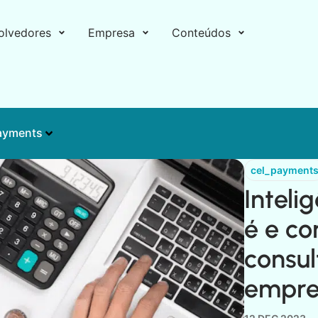
olvedores
Empresa
Conteúdos
ayments
cel_payment
Inteli
é e c
consul
empre