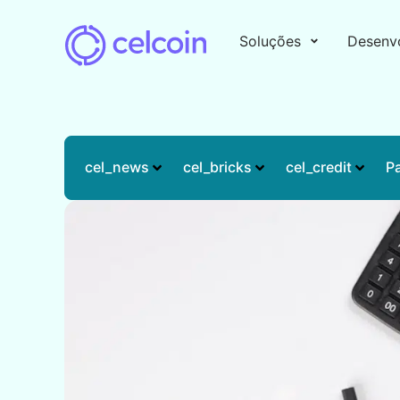
Soluções
Desenv
cel_news
cel_bricks
cel_credit
P