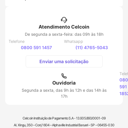
Atendimento Celcoin
De segunda a sexta-feira: das 09h às 18h
Telefone
Whatsapp
0800 591 1457
(11) 4765-5043
Enviar uma solicitação
Tele
080
Ouvidoria
591
Segunda a sexta, das 9h às 12h e das 14h às
185
17h
Celcoin Instituição de Pagamento S.A - 13.935.893/0001-09
Al. Xingu, 350 – Conj 1604 – Alphaville Industrial Barueri – SP – 06455-030