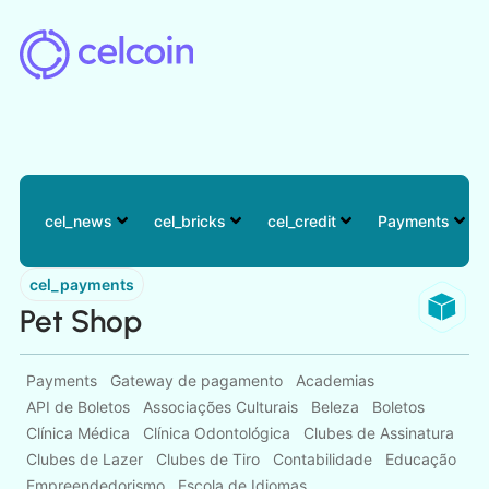
cel_news
cel_bricks
cel_credit
Payments
cel_payments
Pet Shop
Payments
Gateway de pagamento
Academias
API de Boletos
Associações Culturais
Beleza
Boletos
Clínica Médica
Clínica Odontológica
Clubes de Assinatura
Clubes de Lazer
Clubes de Tiro
Contabilidade
Educação
Empreendedorismo
Escola de Idiomas