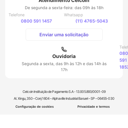
Atendimento Celcoin
De segunda a sexta-feira: das 09h às 18h
Telefone
Whatsapp
0800 591 1457
(11) 4765-5043
Enviar uma solicitação
Tele
080
Ouvidoria
591
Segunda a sexta, das 9h às 12h e das 14h às
185
17h
Celcoin Instituição de Pagamento S.A - 13.935.893/0001-09
Al. Xingu, 350 – Conj 1604 – Alphaville Industrial Barueri – SP – 06455-030
Configuração de cookies
Privacidade e termos