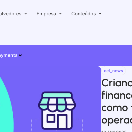
olvedores
Empresa
Conteúdos
ayments
cel_news
Crian
financ
como 
opera