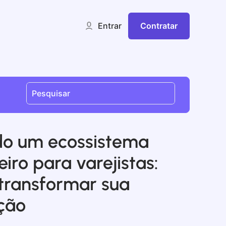
Contratar
Entrar
do um ecossistema
eiro para varejistas:
transformar sua
ção