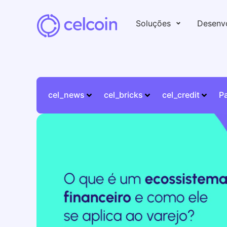
Soluções
Desenv
cel_news
cel_bricks
cel_credit
P