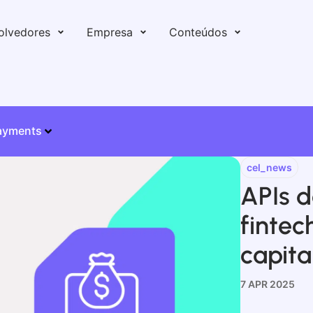
olvedores
Empresa
Conteúdos
ayments
cel_news
APIs d
fintec
capita
7 APR 2025