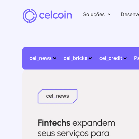
Soluções
Desenv
cel_news
cel_bricks
cel_credit
P