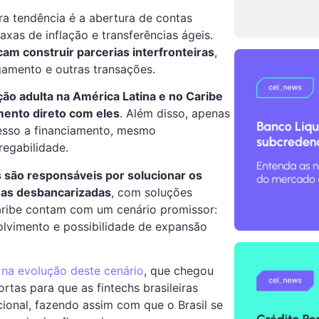
ra tendência é a abertura de contas
xas de inflação e transferências ágeis.
cam construir parcerias interfronteiras
,
gamento e outras transações.
ão adulta na América Latina e no Caribe
ento direto com eles
. Além disso, apenas
sso a financiamento, mesmo
egabilidade.
s são responsáveis por solucionar os
oas desbancarizadas
, com soluções
Caribe contam com um cenário promissor:
olvimento e possibilidade de expansão
na evolução deste cenário
, que chegou
tas para que as fintechs brasileiras
onal, fazendo assim com que o Brasil se