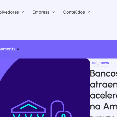
olvedores
Empresa
Conteúdos
ayments
cel_news
Bancos
atraem
aceler
na Amé