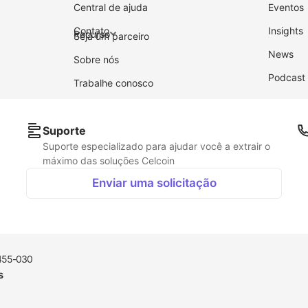
Central de ajuda
Eventos
Contato
Insights
Recurso
Seja um parceiro
News
Sobre nós
Podcast
Trabalhe conosco
Suporte
Suporte especializado para ajudar você a extrair o
máximo das soluções Celcoin
Enviar uma solicitação
06455-030
s