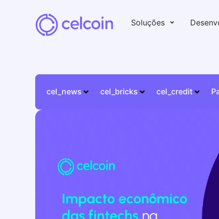
Soluções
Desenv
cel_news
cel_bricks
cel_credit
P