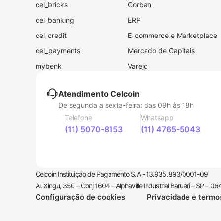
cel_bricks
Corban
cel_banking
ERP
cel_credit
E-commerce e Marketplace
cel_payments
Mercado de Capitais
mybenk
Varejo
Atendimento Celcoin
De segunda a sexta-feira: das 09h às 18h
Telefone
Whatsapp
(11) 5070-8153
(11) 4765-5043
Celcoin Instituição de Pagamento S.A - 13.935.893/0001-09
Al. Xingu, 350 – Conj 1604 – Alphaville Industrial Barueri – SP – 
Configuração de cookies
Privacidade e termo