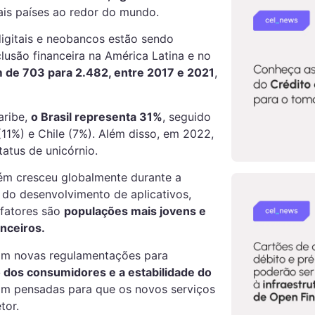
ais países ao redor do mundo.
igitais e neobancos estão sendo
nclusão financeira na América Latina e no
 de 703 para 2.482, entre 2017 e 2021
,
aribe,
o Brasil representa 31%
, seguido
(11%) e Chile (7%). Além disso, em 2022,
tatus de unicórnio.
ém cresceu globalmente durante a
do desenvolvimento de aplicativos,
 fatores são
populações mais jovens e
nceiros.
jam novas regulamentações para
 dos consumidores e a estabilidade do
am pensadas para que os novos serviços
etor.