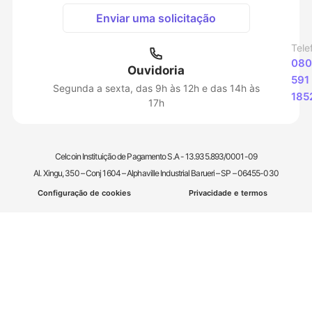
Enviar uma solicitação
Tele
080
Ouvidoria
591
Segunda a sexta, das 9h às 12h e das 14h às
185
17h
Celcoin Instituição de Pagamento S.A - 13.935.893/0001-09
Al. Xingu, 350 – Conj 1604 – Alphaville Industrial Barueri – SP – 06455-030
Configuração de cookies
Privacidade e termos