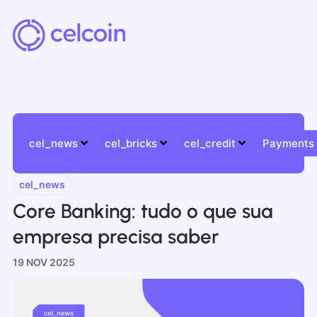
cel_news
cel_bricks
cel_credit
Payments
cel_news
Core Banking: tudo o que sua
empresa precisa saber
19 NOV 2025