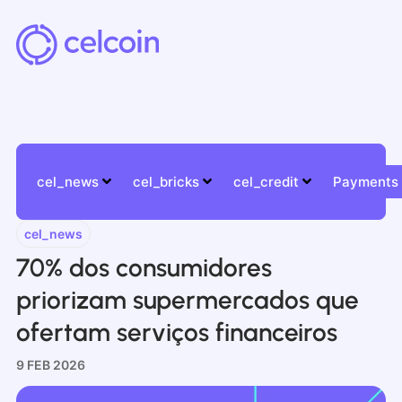
cel_news
cel_bricks
cel_credit
Payments
cel_news
70% dos consumidores
priorizam supermercados que
ofertam serviços financeiros
9 FEB 2026