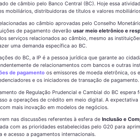
ado de câmbio pelo Banco Central (BC). Hoje essa atividade
es mobiliários, distribuidoras de títulos e valores mobiliári
 relacionadas ao câmbio aprovadas pelo Conselho Monetári
tituições de pagamento deverão
usar meio eletrônico e resp
dos serviços relacionados ao câmbio, mesmo as instituiçõe
azer uma demanda específica ao BC.
ções do BC, a IP é a pessoa jurídica que garante ao cidad
ndentemente de relacionamentos com bancos e outras insti
ições de pagamento
os emissores de moeda eletrônica, os 
denciadores e os iniciadores de transação de pagamento.
mento de Regulação Prudencial e Cambial do BC espera f
esso a operações de crédito em meio digital. A expectativa
 com mais inovação em modelos de negócios.
rem nas discussões referentes à esfera de
Inclusão e Com
hada com as prioridades estabelecidas pelo G20 para aprim
ia e acesso a pagamentos internacionais.