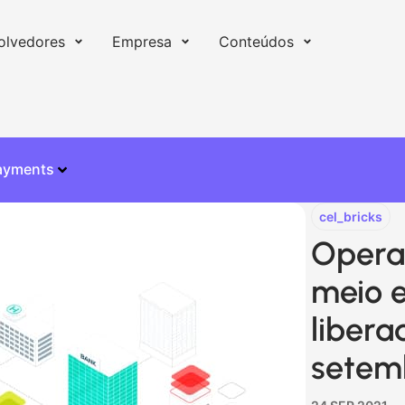
olvedores
Empresa
Conteúdos
ayments
cel_bricks
Opera
meio e
libera
setem