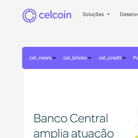
Soluções
Desenv
cel_news
cel_bricks
cel_credit
P