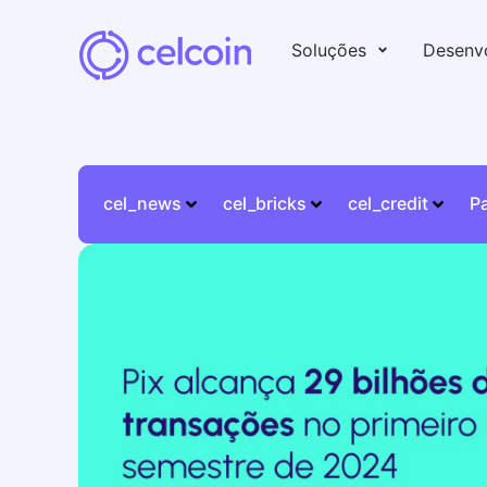
Soluções
Desenv
cel_news
cel_bricks
cel_credit
P