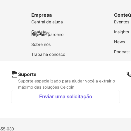
Empresa
Conteú
Central de ajuda
Eventos
Contato
Insights
Recurso
Seja um parceiro
News
Sobre nós
Podcast
Trabalhe conosco
Suporte
Suporte especializado para ajudar você a extrair o
máximo das soluções Celcoin
Enviar uma solicitação
06455-030