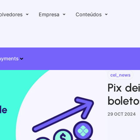
olvedores
Empresa
Conteúdos
ayments
cel_news
Pix de
boleto
29 OCT 2024