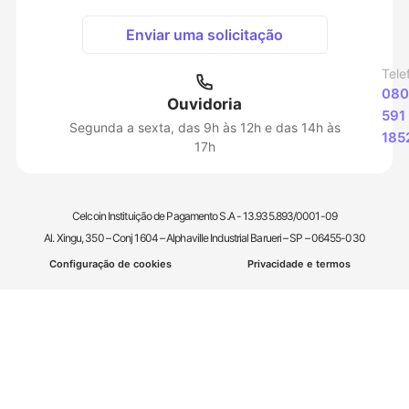
Enviar uma solicitação
Tele
080
Ouvidoria
591
Segunda a sexta, das 9h às 12h e das 14h às
185
17h
Celcoin Instituição de Pagamento S.A - 13.935.893/0001-09
Al. Xingu, 350 – Conj 1604 – Alphaville Industrial Barueri – SP – 06455-030
Configuração de cookies
Privacidade e termos