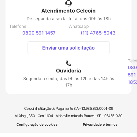
Atendimento Celcoin
De segunda a sexta-feira: das 09h às 18h
Telefone
Whatsapp
0800 591 1457
(11) 4765-5043
Enviar uma solicitação
Tele
080
Ouvidoria
591
Segunda a sexta, das 9h às 12h e das 14h às
185
17h
Celcoin Instituição de Pagamento S.A - 13.935.893/0001-09
Al. Xingu, 350 – Conj 1604 – Alphaville Industrial Barueri – SP – 06455-030
Configuração de cookies
Privacidade e termos