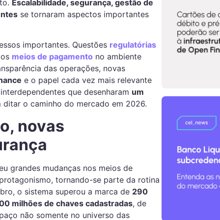
nto.
Escalabilidade, segurança, gestão de
entes
se tornaram aspectos importantes
essos importantes. Questões
regulatórias
dos
meios de pagamento
no ambiente
ransparência das operações, novas
nance
e o papel cada vez mais relevante
res interdependentes que desenharam
um
em ditar o caminho do mercado em 2026.
ão, novas
urança
eu grandes mudanças nos meios de
protagonismo, tornando-se parte da rotina
mbro, o sistema superou a marca de
290
00 milhões de chaves cadastradas
, de
paço não somente no universo das