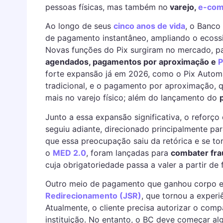
pessoas físicas, mas também no
varejo,
e-co
Ao longo de seus
cinco anos de vida
, o Banco
de pagamento instantâneo, ampliando o ecossi
Novas funções do Pix surgiram no mercado, p
agendados, pagamentos por aproximação e
P
forte expansão já em 2026, como o Pix Automá
tradicional, e o pagamento por aproximação, 
mais no varejo físico; além do lançamento do
Junto a essa expansão significativa, o reforço
seguiu adiante, direcionado principalmente pa
que essa preocupação saiu da retórica e se to
o
MED 2.0
, foram lançadas para
combater fr
cuja obrigatoriedade passa a valer a partir de 
Outro meio de pagamento que ganhou corpo 
Redirecionamento (JSR)
, que tornou a experiê
Atualmente, o cliente precisa autorizar o comp
instituição. No entanto, o BC deve começar a