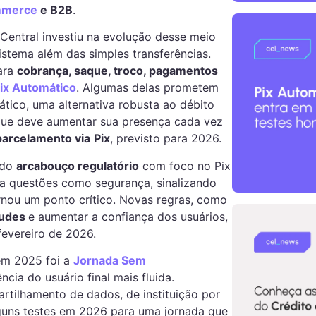
mmerce
e B2B
.
 Central investiu na evolução desse meio
stema além das simples transferências.
ara
cobrança, saque, troco, pagamentos
ix Automático
. Algumas delas prometem
tico, uma alternativa robusta ao débito
que deve aumentar sua presença cada vez
parcelamento via
Pix
, previsto para 2026.
 do
arcabouço regulatório
com foco no Pix
ra questões como segurança, sinalizando
rnou um ponto crítico. Novas regras, como
audes
e aumentar a confiança dos usuários,
fevereiro de 2026.
em 2025 foi a
Jornada Sem
ncia do usuário final mais fluida.
artilhamento de dados, de instituição por
lguns testes em 2026 para uma jornada que