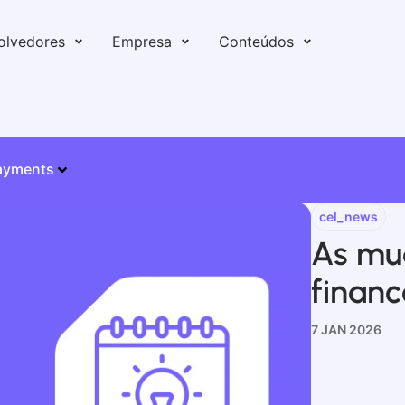
olvedores
Empresa
Conteúdos
ayments
cel_news
As mu
financ
7 JAN 2026