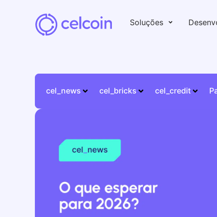
Soluções
Desenv
cel_news
cel_bricks
cel_credit
P