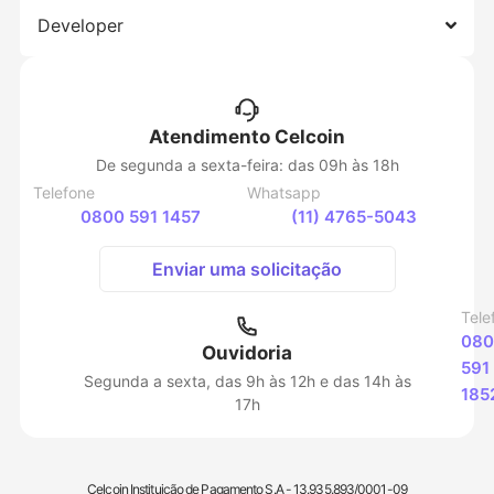
Developer
Atendimento Celcoin
De segunda a sexta-feira: das 09h às 18h
Telefone
Whatsapp
0800 591 1457
(11) 4765-5043
Enviar uma solicitação
Tele
080
Ouvidoria
591
Segunda a sexta, das 9h às 12h e das 14h às
185
17h
Celcoin Instituição de Pagamento S.A - 13.935.893/0001-09