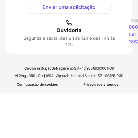
Enviar uma solicitação
Tele
080
Ouvidoria
591
Segunda a sexta, das 9h às 12h e das 14h às
185
17h
Celcoin Instituição de Pagamento S.A - 13.935.893/0001-09
Al. Xingu, 350 – Conj 1604 – Alphaville Industrial Barueri – SP – 06455-030
Configuração de cookies
Privacidade e termos