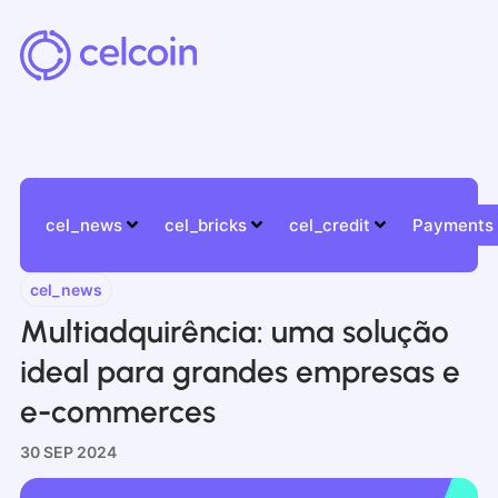
cel_news
cel_bricks
cel_credit
Payments
cel_news
Multiadquirência: uma solução
ideal para grandes empresas e
e-commerces
30 SEP 2024