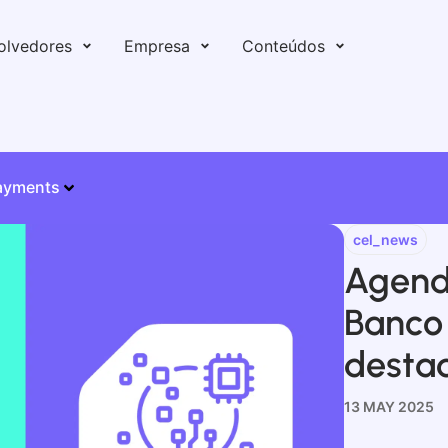
olvedores
Empresa
Conteúdos
ayments
cel_news
Agend
Banco 
desta
13 MAY 2025