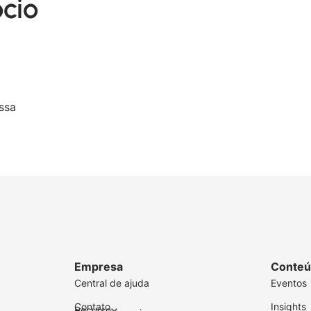
ócio
ssa
Empresa
Conteú
Central de ajuda
Eventos
Contato
Insights
Recurso