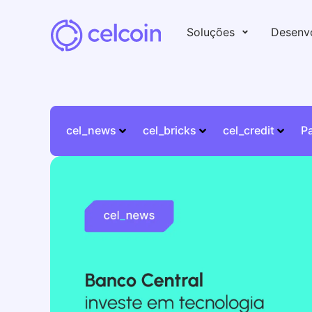
Soluções
Desenv
cel_news
cel_bricks
cel_credit
P