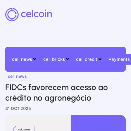
cel_news
cel_bricks
cel_credit
Payments
cel_news
FIDCs favorecem acesso ao
crédito no agronegócio
31 OCT 2025