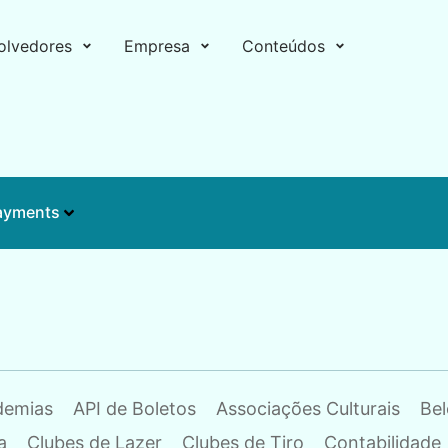
olvedores
Empresa
Conteúdos
ayments
demias
API de Boletos
Associações Culturais
Bel
a
Clubes de Lazer
Clubes de Tiro
Contabilidade