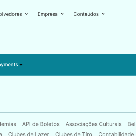
olvedores
Empresa
Conteúdos
ayments
demias
API de Boletos
Associações Culturais
Bel
a
Clubes de Lazer
Clubes de Tiro
Contabilidade